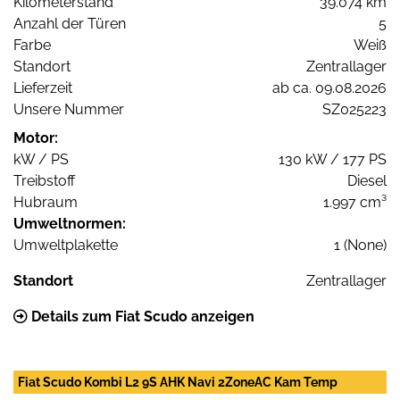
Kilometerstand
39.074 km
Anzahl der Türen
5
Farbe
Weiß
Standort
Zentrallager
Lieferzeit
ab ca. 09.08.2026
Unsere Nummer
SZ025223
Motor:
kW / PS
130 kW / 177 PS
Treibstoff
Diesel
Hubraum
1.997 cm³
Umweltnormen:
Umweltplakette
1 (None)
Standort
Zentrallager
Details zum Fiat Scudo anzeigen
Fiat Scudo Kombi L2 9S AHK Navi 2ZoneAC Kam Temp