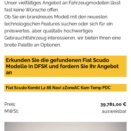
Unser vielfältiges Angebot an Fahrzeugmodellen lässt
fast keine Wünsche offen.
Ob Sie ein brandneues Modell mit den neuesten
technologischen Features suchen oder sich für ein
preiswertes, aber qualitativ hochwertiges
Gebrauchtfahrzeug interessieren, wir bieten Ihnen eine
breite Palette an Optionen.
Erkunden Sie die gefundenen Fiat Scudo
Modelle in DFSK und fordern Sie Ihr Angebot
an
Fiat Scudo Kombi L2 8S Navi 2ZoneAC Kam Temp PDC
Preis:
39.781,00 €
MWSt:
ausweisbar