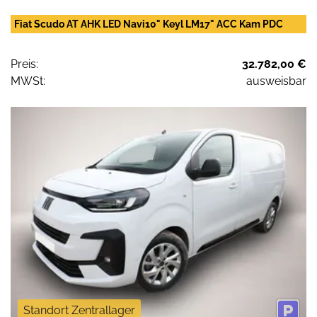
Fiat Scudo AT AHK LED Navi10" Keyl LM17" ACC Kam PDC
Preis:
32.782,00 €
MWSt:
ausweisbar
Standort Zentrallager