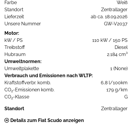
Farbe
Weiß
Standort
Zentrallager
Lieferzeit
ab ca. 18.09.2026
Unsere Nummer
GW-V2037
Motor:
kW / PS
110 kW / 150 PS
Treibstoff
Diesel
Hubraum
2.184 cm³
Umweltnormen:
Umweltplakette
1 (None)
Verbrauch und Emissionen nach WLTP:
Kraftstoffverbr. komb.
6,8 l/100km
CO
-Emissionen komb.
179 g/km
2
CO
-Klasse
G
2
Standort
Zentrallager
Details zum Fiat Scudo anzeigen