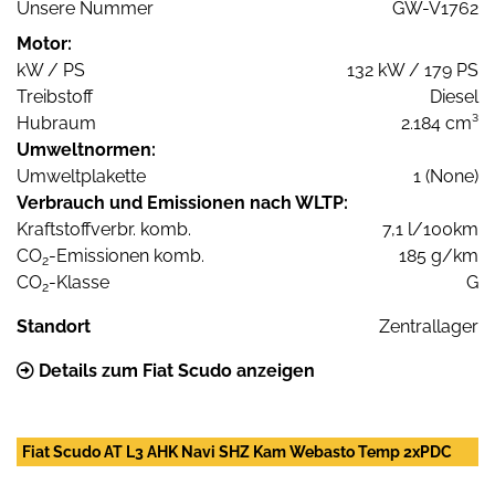
Unsere Nummer
GW-V1762
Motor:
kW / PS
132 kW / 179 PS
Treibstoff
Diesel
Hubraum
2.184 cm³
Umweltnormen:
Umweltplakette
1 (None)
Verbrauch und Emissionen nach WLTP:
Kraftstoffverbr. komb.
7,1 l/100km
CO
-Emissionen komb.
185 g/km
2
CO
-Klasse
G
2
Standort
Zentrallager
Details zum Fiat Scudo anzeigen
Fiat Scudo AT L3 AHK Navi SHZ Kam Webasto Temp 2xPDC