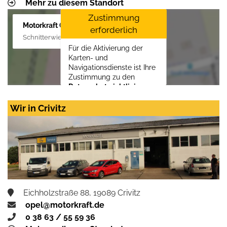
Mehr zu diesem Standort
Zustimmung
Motorkraft GmbH
erforderlich
Schnitterwiese 1, 19055 Schwerin
Für die Aktivierung der
Karten- und
Navigationsdienste ist Ihre
Zustimmung zu den
Datenschutzrichtlinien
vom Drittanbieter Google
LLC
erforderlich.
Wir in Crivitz
Zustimmen und
aktivieren
Eichholzstraße 88, 19089 Crivitz
opel@motorkraft.de
0 38 63 / 55 59 36