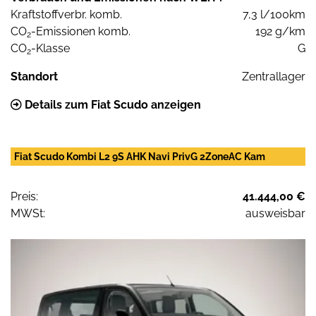
Kraftstoffverbr. komb.
7,3 l/100km
CO
-Emissionen komb.
192 g/km
2
CO
-Klasse
G
2
Standort
Zentrallager
Details zum Fiat Scudo anzeigen
Fiat Scudo Kombi L2 9S AHK Navi PrivG 2ZoneAC Kam
Preis:
41.444,00 €
MWSt:
ausweisbar