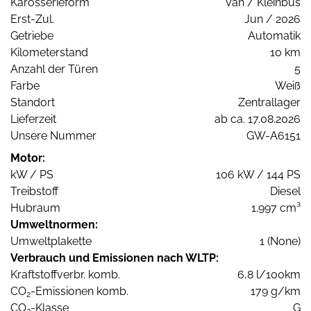
Karosserieform
Van / Kleinbus
Erst-Zul.
Jun / 2026
Getriebe
Automatik
Kilometerstand
10 km
Anzahl der Türen
5
Farbe
Weiß
Standort
Zentrallager
Lieferzeit
ab ca. 17.08.2026
Unsere Nummer
GW-A6151
Motor:
kW / PS
106 kW / 144 PS
Treibstoff
Diesel
Hubraum
1.997 cm³
Umweltnormen:
Umweltplakette
1 (None)
Verbrauch und Emissionen nach WLTP:
Kraftstoffverbr. komb.
6,8 l/100km
CO
-Emissionen komb.
179 g/km
2
CO
-Klasse
G
2