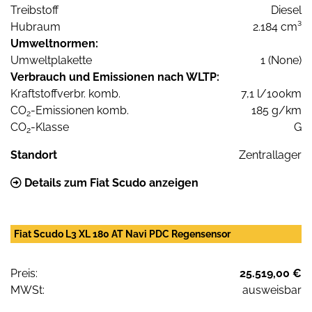
Treibstoff
Diesel
Hubraum
2.184 cm³
Umweltnormen:
Umweltplakette
1 (None)
Verbrauch und Emissionen nach WLTP:
Kraftstoffverbr. komb.
7,1 l/100km
CO
-Emissionen komb.
185 g/km
2
CO
-Klasse
G
2
Standort
Zentrallager
Details zum Fiat Scudo anzeigen
Fiat Scudo L3 XL 180 AT Navi PDC Regensensor
Preis:
25.519,00 €
MWSt:
ausweisbar