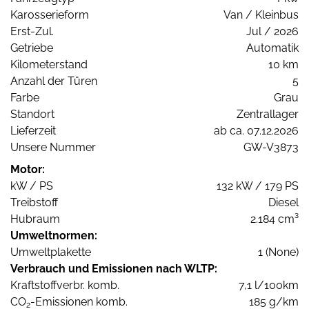
Karosserieform
Van / Kleinbus
Erst-Zul.
Jul / 2026
Getriebe
Automatik
Kilometerstand
10 km
Anzahl der Türen
5
Farbe
Grau
Standort
Zentrallager
Lieferzeit
ab ca. 07.12.2026
Unsere Nummer
GW-V3873
Motor:
kW / PS
132 kW / 179 PS
Treibstoff
Diesel
Hubraum
2.184 cm³
Umweltnormen:
Umweltplakette
1 (None)
Verbrauch und Emissionen nach WLTP:
Kraftstoffverbr. komb.
7,1 l/100km
CO
-Emissionen komb.
185 g/km
2