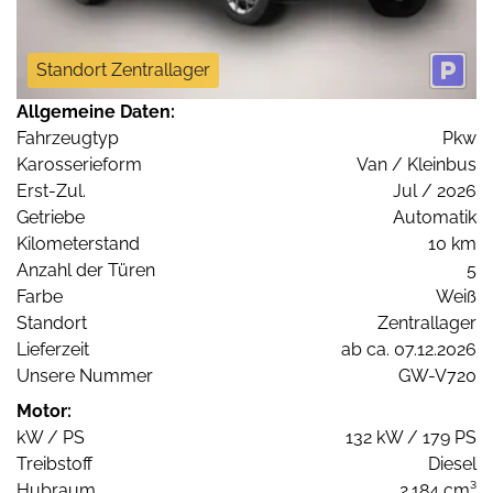
Standort Zentrallager
Allgemeine Daten:
Fahrzeugtyp
Pkw
Karosserieform
Van / Kleinbus
Erst-Zul.
Jul / 2026
Getriebe
Automatik
Kilometerstand
10 km
Anzahl der Türen
5
Farbe
Weiß
Standort
Zentrallager
Lieferzeit
ab ca. 07.12.2026
Unsere Nummer
GW-V720
Motor:
kW / PS
132 kW / 179 PS
Treibstoff
Diesel
Hubraum
2.184 cm³