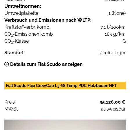
Umweltnormen:
Umweltplakette
1 (None)
Verbrauch und Emissionen nach WLTP:
Kraftstoffverbr. komb.
7,1 l/100km
CO
-Emissionen komb.
185 g/km
2
CO
-Klasse
G
2
Standort
Zentrallager
Details zum Fiat Scudo anzeigen
Fiat Scudo Flex CrewCab L3 6S Temp PDC Holzboden HFT
Preis:
35.126,00 €
MWSt:
ausweisbar