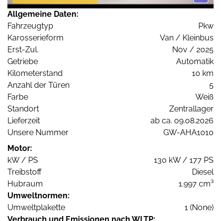
Allgemeine Daten:
Fahrzeugtyp
Pkw
Karosserieform
Van / Kleinbus
Erst-Zul.
Nov / 2025
Getriebe
Automatik
Kilometerstand
10 km
Anzahl der Türen
5
Farbe
Weiß
Standort
Zentrallager
Lieferzeit
ab ca. 09.08.2026
Unsere Nummer
GW-AHA1010
Motor:
kW / PS
130 kW / 177 PS
Treibstoff
Diesel
Hubraum
1.997 cm³
Umweltnormen:
Umweltplakette
1 (None)
Verbrauch und Emissionen nach WLTP: