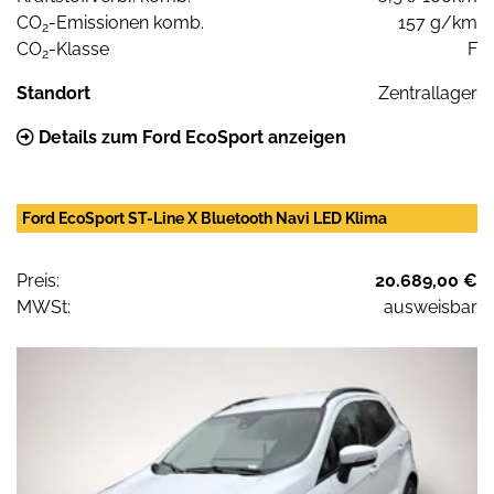
CO
-Emissionen komb.
157 g/km
2
CO
-Klasse
F
2
Standort
Zentrallager
Details zum Ford EcoSport anzeigen
Ford EcoSport ST-Line X Bluetooth Navi LED Klima
Preis:
20.689,00 €
MWSt:
ausweisbar