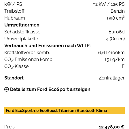
kW / PS
92 kW / 125 PS
Treibstoff
Benzin
Hubraum
998 cm³
Umweltnormen:
Schadstoffklasse
Euro6d
Umweltplakette
4 (Green)
Verbrauch und Emissionen nach WLTP:
Kraftstoffverbr. komb.
6,6 l/100km
CO
-Emissionen komb.
151 g/km
2
CO
-Klasse
E
2
Standort
Zentrallager
Details zum Ford EcoSport anzeigen
Ford EcoSport 1.0 EcoBoost Titanium Bluetooth Klima
Preis:
12.478,00 €