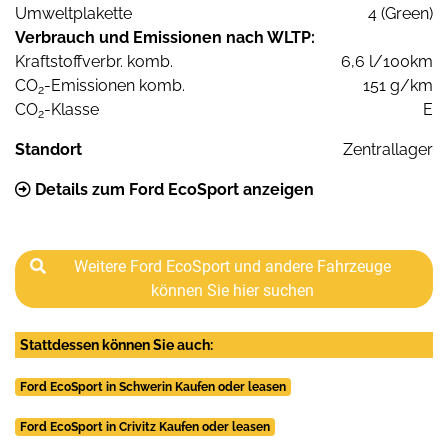
Umweltplakette
4 (Green)
Verbrauch und Emissionen nach WLTP:
Kraftstoffverbr. komb.
6,6 l/100km
CO
-Emissionen komb.
151 g/km
2
CO
-Klasse
E
2
Standort
Zentrallager
Details zum Ford EcoSport anzeigen
Weitere Ford EcoSport und andere Fahrzeuge
können Sie hier suchen
Stattdessen können Sie auch:
Ford EcoSport in Schwerin Kaufen oder leasen
Ford EcoSport in Crivitz Kaufen oder leasen