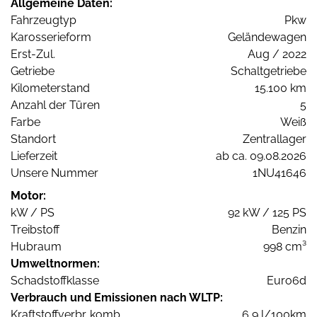
Allgemeine Daten:
Fahrzeugtyp
Pkw
Karosserieform
Geländewagen
Erst-Zul.
Aug / 2022
Getriebe
Schaltgetriebe
Kilometerstand
15.100 km
Anzahl der Türen
5
Farbe
Weiß
Standort
Zentrallager
Lieferzeit
ab ca. 09.08.2026
Unsere Nummer
1NU41646
Motor:
kW / PS
92 kW / 125 PS
Treibstoff
Benzin
Hubraum
998 cm³
Umweltnormen:
Schadstoffklasse
Euro6d
Verbrauch und Emissionen nach WLTP:
Kraftstoffverbr. komb.
6,9 l/100km