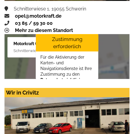
Schnitterwiese 1, 19055 Schwerin
opel@motorkraft.de
03 85 / 59 30 00
Mehr zu diesem Standort
Zustimmung
Motorkraft GmbH
erforderlich
Schnitterwiese 1, 19055 Schwerin
Für die Aktivierung der
Karten- und
Navigationsdienste ist Ihre
Zustimmung zu den
Datenschutzrichtlinien
vom Drittanbieter Google
LLC
erforderlich.
Wir in Crivitz
Zustimmen und
aktivieren