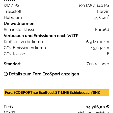
kW / PS
103 kW / 140 PS
Treibstoff
Benzin
Hubraum
998 cm³
Umweltnormen:
Schadstoffklasse
Euro6d
Verbrauch und Emissionen nach WLTP:
Kraftstoffverbr. komb.
6,9 l/100km
CO
-Emissionen komb.
157 g/km
2
CO
-Klasse
F
2
Standort
Zentrallager
Details zum Ford EcoSport anzeigen
Ford ECOSPORT 1.0 EcoBoost ST-LINE Schiebedach*SHZ
Preis:
14.766,00 €
MWSt:
nicht ausweisbar