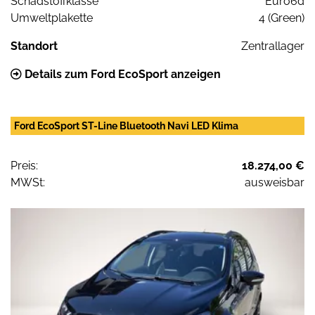
Schadstoffklasse
Euro6d
Umweltplakette
4 (Green)
Standort
Zentrallager
Details zum Ford EcoSport anzeigen
Ford EcoSport ST-Line Bluetooth Navi LED Klima
Preis:
18.274,00 €
MWSt:
ausweisbar