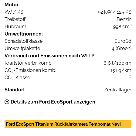
Motor:
kW / PS
92 kW / 125 PS
Treibstoff
Benzin
Hubraum
998 cm³
Umweltnormen:
Schadstoffklasse
Euro6d
Umweltplakette
4 (Green)
Verbrauch und Emissionen nach WLTP:
Kraftstoffverbr. komb.
6,6 l/100km
CO
-Emissionen komb.
151 g/km
2
CO
-Klasse
E
2
Standort
Zentrallager
Details zum Ford EcoSport anzeigen
Ford EcoSport Titanium Rückfahrkamera Tempomat Navi