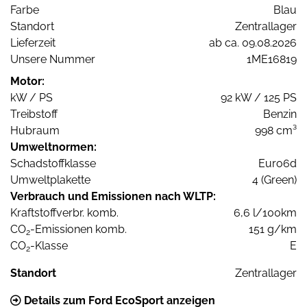
Farbe
Blau
Standort
Zentrallager
Lieferzeit
ab ca. 09.08.2026
Unsere Nummer
1ME16819
Motor:
kW / PS
92 kW / 125 PS
Treibstoff
Benzin
Hubraum
998 cm³
Umweltnormen:
Schadstoffklasse
Euro6d
Umweltplakette
4 (Green)
Verbrauch und Emissionen nach WLTP:
Kraftstoffverbr. komb.
6,6 l/100km
CO
-Emissionen komb.
151 g/km
2
CO
-Klasse
E
2
Standort
Zentrallager
Details zum Ford EcoSport anzeigen