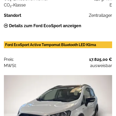
CO
-Klasse
E
2
Standort
Zentrallager
Details zum Ford EcoSport anzeigen
Ford EcoSport Active Tempomat Bluetooth LED Klima
Preis:
17.825,00 €
MWSt:
ausweisbar