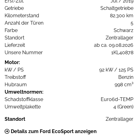
Erst-Zul.
Jul / 2019
Getriebe
Schaltgetriebe
Kilometerstand
82.300 km
Anzahl der Türen
5
Farbe
Schwarz
Standort
Zentrallager
Lieferzeit
ab ca. 09.08.2026
Unsere Nummer
1KL40878
Motor:
kW / PS
92 kW / 125 PS
Treibstoff
Benzin
Hubraum
998 cm³
Umweltnormen:
Schadstoffklasse
Euro6d-TEMP
Umweltplakette
4 (Green)
Standort
Zentrallager
Details zum Ford EcoSport anzeigen