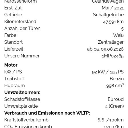
Karosserieform
Geländewagen
Erst-Zul.
Mai / 2021
Getriebe
Schaltgetriebe
Kilometerstand
47.591 km
Anzahl der Türen
5
Farbe
Weiß
Standort
Zentrallager
Lieferzeit
ab ca. 09.08.2026
Unsere Nummer
1MP02485
Motor:
kW / PS
92 kW / 125 PS
Treibstoff
Benzin
Hubraum
998 cm³
Umweltnormen:
Schadstoffklasse
Euro6d
Umweltplakette
4 (Green)
Verbrauch und Emissionen nach WLTP:
Kraftstoffverbr. komb.
6,6 l/100km
CO
-Emissionen komb.
151 g/km
2