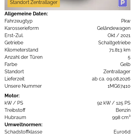
Standort Zentrallager
Allgemeine Daten:
Fahrzeugtyp
Pkw
Karosserieform
Geländewagen
Erst-Zul.
Okt / 2021
Getriebe
Schaltgetriebe
Kilometerstand
71.813 km
Anzahl der Türen
5
Farbe
Gelb
Standort
Zentrallager
Lieferzeit
ab ca. 09.08.2026
Unsere Nummer
1MG67410
Motor:
kW / PS
92 kW / 125 PS
Treibstoff
Benzin
Hubraum
998 cm³
Umweltnormen:
Schadstoffklasse
Euro6d