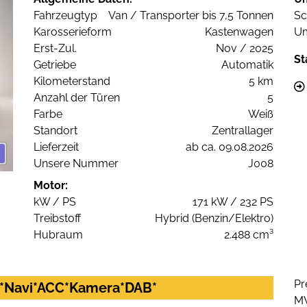
Fahrzeugtyp
Van / Transporter bis 7,5 Tonnen
Sc
Karosserieform
Kastenwagen
Um
Erst-Zul.
Nov / 2025
St
Getriebe
Automatik
Kilometerstand
5 km
Anzahl der Türen
5
Farbe
Weiß
Standort
Zentrallager
Lieferzeit
ab ca. 09.08.2026
Unsere Nummer
J008
Motor:
kW / PS
171 kW / 232 PS
Treibstoff
Hybrid (Benzin/Elektro)
Hubraum
2.488 cm³
Pr
nd*Navi*ACC*Kamera*DAB*
M