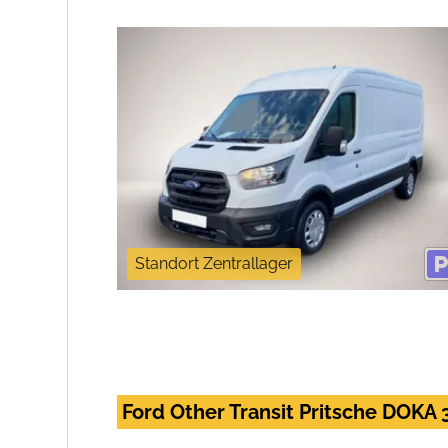
Standort Zentrallager
Ford Other Transit Pritsche DOKA 