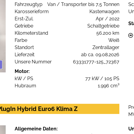
Fahrzeugtyp
Van / Transporter bis 7,5 Tonnen
Sc
Karosserieform
Kastenwagen
Um
Erst-Zul.
Apr / 2022
St
Getriebe
Schaltgetriebe
Kilometerstand
56.200 km
Farbe
Weiß
Standort
Zentrallager
Lieferzeit
ab ca. 09.08.2026
Unsere Nummer
63331777-125_72367
Motor:
kW / PS
77 kW / 105 PS
Hubraum
1.996 cm³
Pr
PlugIn Hybrid Euro6 Klima Z
M
Allgemeine Daten:
U