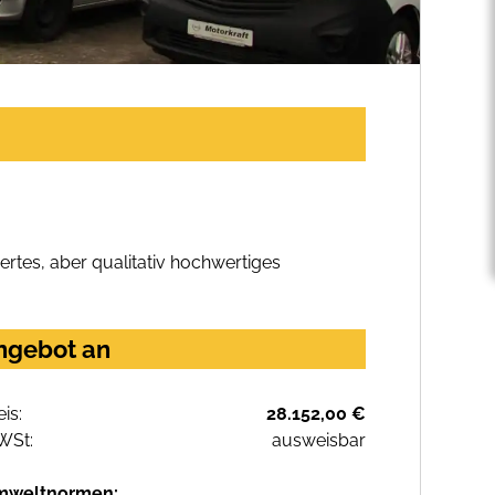
rtes, aber qualitativ hochwertiges
Angebot an
eis:
28.152,00 €
WSt:
ausweisbar
mweltnormen: