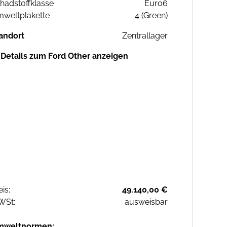
hadstoffklasse
Euro6
weltplakette
4 (Green)
andort
Zentrallager
Details zum Ford Other anzeigen
eis:
49.140,00 €
WSt:
ausweisbar
mweltnormen: