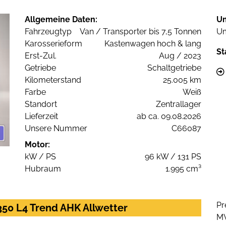
Allgemeine Daten:
U
Fahrzeugtyp
Van / Transporter bis 7,5 Tonnen
Um
Karosserieform
Kastenwagen hoch & lang
St
Erst-Zul.
Aug / 2023
Getriebe
Schaltgetriebe
Kilometerstand
25.005 km
Farbe
Weiß
Standort
Zentrallager
Lieferzeit
ab ca. 09.08.2026
Unsere Nummer
C66087
Motor:
kW / PS
96 kW / 131 PS
Hubraum
1.995 cm³
Pr
350 L4 Trend AHK Allwetter
M