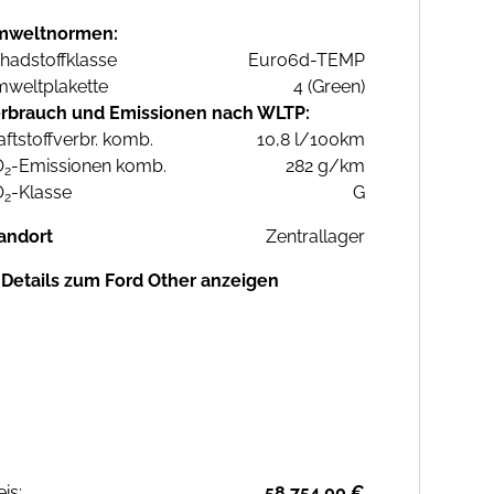
mweltnormen:
hadstoffklasse
Euro6d-TEMP
weltplakette
4 (Green)
rbrauch und Emissionen nach WLTP:
aftstoffverbr. komb.
10,8 l/100km
O
-Emissionen komb.
282 g/km
2
O
-Klasse
G
2
andort
Zentrallager
Details zum Ford Other anzeigen
eis:
58.754,00 €