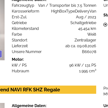
Fahrzeugtyp
Van / Transporter bis 7,5 Tonnen
Um
Karosserieform
HighBoxTypeDeliveryVan
St
Erst-Zul.
Aug / 2023
Getriebe
Schaltgetriebe
Kilometerstand
45.454 km
Farbe
Weiß
Standort
Zentrallager
Lieferzeit
ab ca. 09.08.2026
Unsere Nummer
B66078
Motor:
kW / PS
96 kW / 131 PS
Hubraum
1.995 cm³
Pr
Trend NAVI RFK SHZ Regale
M
Allgemeine Daten:
U