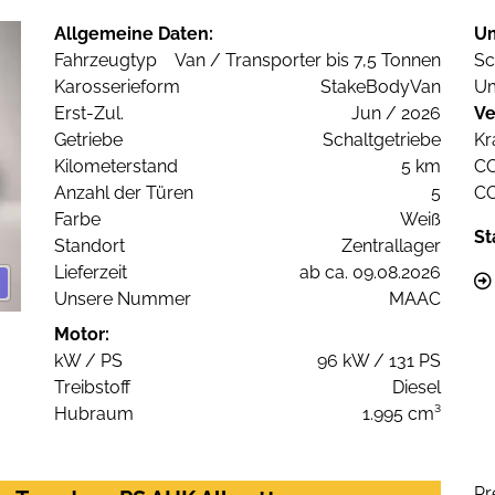
Allgemeine Daten:
U
Fahrzeugtyp
Van / Transporter bis 7,5 Tonnen
Sc
Karosserieform
StakeBodyVan
Um
Erst-Zul.
Jun / 2026
Ve
Getriebe
Schaltgetriebe
Kr
Kilometerstand
5 km
C
Anzahl der Türen
5
C
Farbe
Weiß
St
Standort
Zentrallager
Lieferzeit
ab ca. 09.08.2026
Unsere Nummer
MAAC
Motor:
kW / PS
96 kW / 131 PS
Treibstoff
Diesel
Hubraum
1.995 cm³
Pr