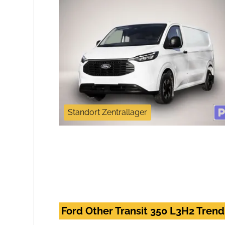
Standort Zentrallager
Ford Other Transit 350 L3H2 Tre