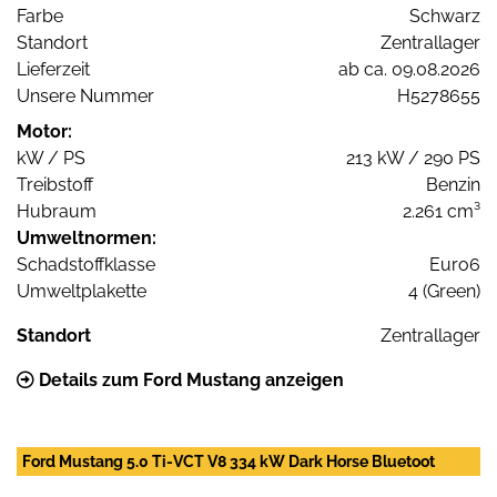
Farbe
Schwarz
Standort
Zentrallager
Lieferzeit
ab ca. 09.08.2026
Unsere Nummer
H5278655
Motor:
kW / PS
213 kW / 290 PS
Treibstoff
Benzin
Hubraum
2.261 cm³
Umweltnormen:
Schadstoffklasse
Euro6
Umweltplakette
4 (Green)
Standort
Zentrallager
Details zum Ford Mustang anzeigen
Ford Mustang 5.0 Ti-VCT V8 334 kW Dark Horse Bluetoot