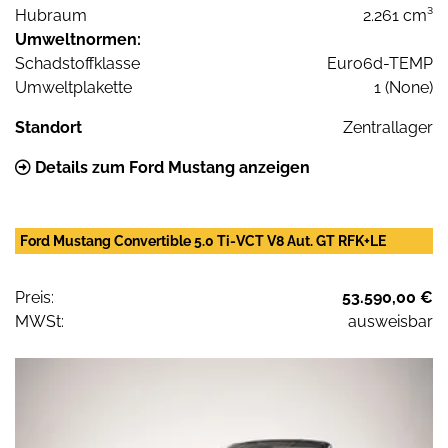
Hubraum
2.261 cm³
Umweltnormen:
Schadstoffklasse
Euro6d-TEMP
Umweltplakette
1 (None)
Standort
Zentrallager
Details zum Ford Mustang anzeigen
Ford Mustang Convertible 5.0 Ti-VCT V8 Aut. GT RFK+LE
Preis:
53.590,00 €
MWSt:
ausweisbar