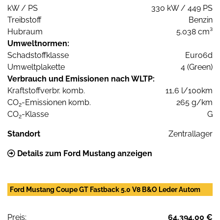
kW / PS
330 kW / 449 PS
Treibstoff
Benzin
Hubraum
5.038 cm³
Umweltnormen:
Schadstoffklasse
Euro6d
Umweltplakette
4 (Green)
Verbrauch und Emissionen nach WLTP:
Kraftstoffverbr. komb.
11,6 l/100km
CO
-Emissionen komb.
265 g/km
2
CO
-Klasse
G
2
Standort
Zentrallager
Details zum Ford Mustang anzeigen
Ford Mustang Coupe GT Fastback 5.0 V8 B&O Leder Autom
Preis:
64.394,00 €