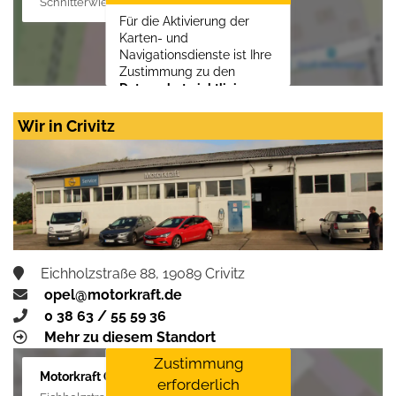
Schnitterwiese 1, 19055 Schwerin
Für die Aktivierung der
Karten- und
Navigationsdienste ist Ihre
Zustimmung zu den
Datenschutzrichtlinien
vom Drittanbieter Google
LLC
erforderlich.
Wir in Crivitz
Zustimmen und
aktivieren
Eichholzstraße 88, 19089 Crivitz
opel@motorkraft.de
0 38 63 / 55 59 36
Mehr zu diesem Standort
Zustimmung
Motorkraft GmbH
erforderlich