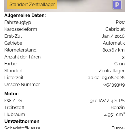
Standort Zentrallager
Allgemeine Daten:
Fahrzeugtyp
Pkw
Karosserieform
Cabriolet
Erst-Zul.
Jan / 2016
Getriebe
Automatik
Kilometerstand
80.367 km
Anzahl der Türen
3
Farbe
Grün
Standort
Zentrallager
Lieferzeit
ab ca. 09.08.2026
Unsere Nummer
G5239369
Motor:
kW / PS
310 kW / 421 PS
Treibstoff
Benzin
Hubraum
4.951 cm³
Umweltnormen:
Schadstoffklasse
Euro6