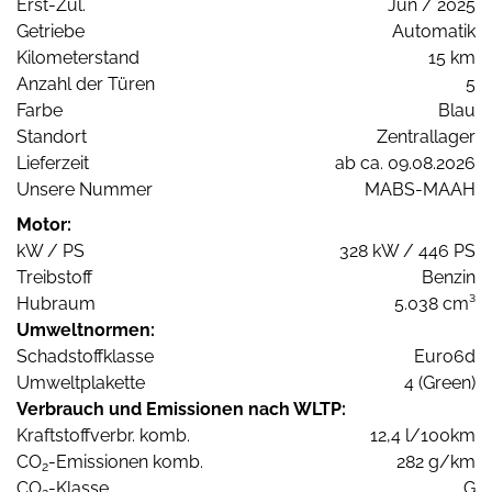
Erst-Zul.
Jun / 2025
Getriebe
Automatik
Kilometerstand
15 km
Anzahl der Türen
5
Farbe
Blau
Standort
Zentrallager
Lieferzeit
ab ca. 09.08.2026
Unsere Nummer
MABS-MAAH
Motor:
kW / PS
328 kW / 446 PS
Treibstoff
Benzin
Hubraum
5.038 cm³
Umweltnormen:
Schadstoffklasse
Euro6d
Umweltplakette
4 (Green)
Verbrauch und Emissionen nach WLTP:
Kraftstoffverbr. komb.
12,4 l/100km
CO
-Emissionen komb.
282 g/km
2
CO
-Klasse
G