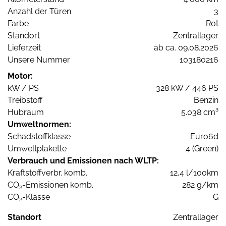
Anzahl der Türen
3
Farbe
Rot
Standort
Zentrallager
Lieferzeit
ab ca. 09.08.2026
Unsere Nummer
103180216
Motor:
kW / PS
328 kW / 446 PS
Treibstoff
Benzin
Hubraum
5.038 cm³
Umweltnormen:
Schadstoffklasse
Euro6d
Umweltplakette
4 (Green)
Verbrauch und Emissionen nach WLTP:
Kraftstoffverbr. komb.
12,4 l/100km
CO
-Emissionen komb.
282 g/km
2
CO
-Klasse
G
2
Standort
Zentrallager