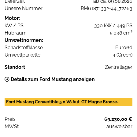
Lieferzeit
ab ca. 09.08.2026
Unsere Nummer
RM61871332-44_72263
Motor:
kW / PS
330 kW / 449 PS
Hubraum
5.038 cm³
Umweltnormen:
Schadstoffklasse
Euro6d
Umweltplakette
4 (Green)
Standort
Zentrallager
Details zum Ford Mustang anzeigen
Ford Mustang Convertible 5.0 V8 Aut. GT Magne Bronze-
Preis:
69.230,00 €
MWSt:
ausweisbar