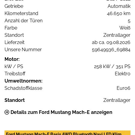
Getriebe
Automatik
Kilometerstand
46.650 km
Anzahl der Türen
5
Farbe
Weiß
Standort
Zentrallager
Lieferzeit
ab ca. 09.08.2026
Unsere Nummer
59649936_69884
Motor:
kW / PS
258 kW / 351 PS
Treibstoff
Elektro
Umweltnormen:
Schadstoffklasse
Euro6
Standort
Zentrallager
Details zum Ford Mustang Mach-E anzeigen
Ford Mustang Mach-E Basis AWD Bluetooth Navi LED Klim