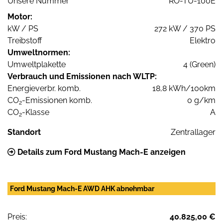
Unsere Nummer
RO-TU-100E
Motor:
kW / PS
272 kW / 370 PS
Treibstoff
Elektro
Umweltnormen:
Umweltplakette
4 (Green)
Verbrauch und Emissionen nach WLTP:
Energieverbr. komb.
18,8 kWh/100km
CO
-Emissionen komb.
0 g/km
2
CO
-Klasse
A
2
Standort
Zentrallager
Details zum Ford Mustang Mach-E anzeigen
Ford Mustang Mach-E AWD AHK abnehmbar
Preis:
40.825,00 €