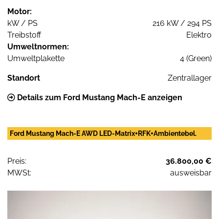
Motor:
kW / PS
216 kW / 294 PS
Treibstoff
Elektro
Umweltnormen:
Umweltplakette
4 (Green)
Standort
Zentrallager
Details zum Ford Mustang Mach-E anzeigen
Ford Mustang Mach-E AWD LED-Matrix+RFK+Ambientebel.
Preis:
36.800,00 €
MWSt:
ausweisbar