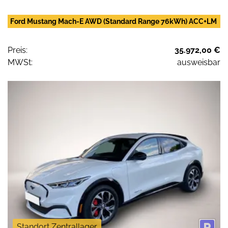
Ford Mustang Mach-E AWD (Standard Range 76kWh) ACC+LM
Preis:
35.972,00 €
MWSt:
ausweisbar
Standort Zentrallager