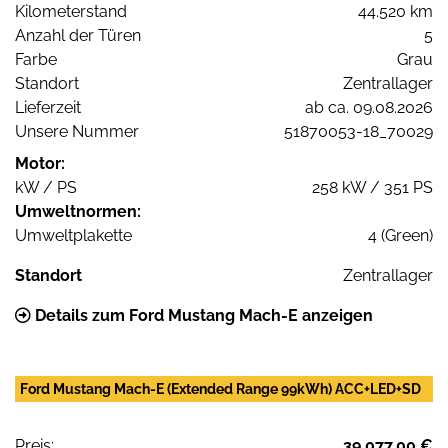
Kilometerstand
44.520 km
Anzahl der Türen
5
Farbe
Grau
Standort
Zentrallager
Lieferzeit
ab ca. 09.08.2026
Unsere Nummer
51870053-18_70029
Motor:
kW / PS
258 kW / 351 PS
Umweltnormen:
Umweltplakette
4 (Green)
Standort
Zentrallager
Details zum Ford Mustang Mach-E anzeigen
Ford Mustang Mach-E (Extended Range 99kWh) ACC+LED+SD
Preis:
39.077,00 €