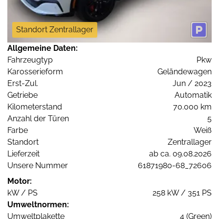
Standort Zentrallager
Allgemeine Daten:
Fahrzeugtyp
Pkw
Karosserieform
Geländewagen
Erst-Zul.
Jun / 2023
Getriebe
Automatik
Kilometerstand
70.000 km
Anzahl der Türen
5
Farbe
Weiß
Standort
Zentrallager
Lieferzeit
ab ca. 09.08.2026
Unsere Nummer
61871980-68_72606
Motor:
kW / PS
258 kW / 351 PS
Umweltnormen:
Umweltplakette
4 (Green)