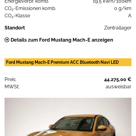
Energieverbr. komb.
19,5 kWh/100km
CO
-Emissionen komb.
0 g/km
2
CO
-Klasse
A
2
Standort
Zentrallager
Details zum Ford Mustang Mach-E anzeigen
Ford Mustang Mach-E Premium ACC Bluetooth Navi LED
Preis:
44.275,00 €
MWSt:
ausweisbar