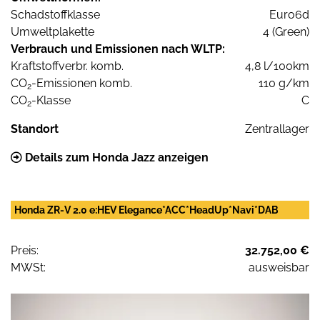
Schadstoffklasse
Euro6d
Umweltplakette
4 (Green)
Verbrauch und Emissionen nach WLTP:
Kraftstoffverbr. komb.
4,8 l/100km
CO
-Emissionen komb.
110 g/km
2
CO
-Klasse
C
2
Standort
Zentrallager
Details zum Honda Jazz anzeigen
Honda ZR-V 2.0 e:HEV Elegance*ACC*HeadUp*Navi*DAB
Preis:
32.752,00 €
MWSt:
ausweisbar