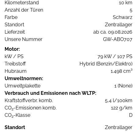
Kilometerstand
10 km
Anzahl der Türen
5
Farbe
Schwarz
Standort
Zentrallager
Lieferzeit
ab ca. 09.08.2026
Unsere Nummer
GW-ABO707
Motor:
kW / PS
79 kW / 107 PS
Treibstoff
Hybrid (Benzin/Elektro)
Hubraum
1.498 cm³
Umweltnormen:
Umweltplakette
1 (None)
Verbrauch und Emissionen nach WLTP:
Kraftstoffverbr. komb.
5,4 l/100km
CO
-Emissionen komb.
122 g/km
2
CO
-Klasse
D
2
Standort
Zentrallager