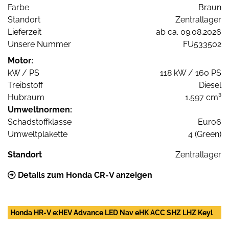
Farbe
Braun
Standort
Zentrallager
Lieferzeit
ab ca. 09.08.2026
Unsere Nummer
FU533502
Motor:
kW / PS
118 kW / 160 PS
Treibstoff
Diesel
Hubraum
1.597 cm³
Umweltnormen:
Schadstoffklasse
Euro6
Umweltplakette
4 (Green)
Standort
Zentrallager
Details zum Honda CR-V anzeigen
Honda HR-V e:HEV Advance LED Nav eHK ACC SHZ LHZ Keyl