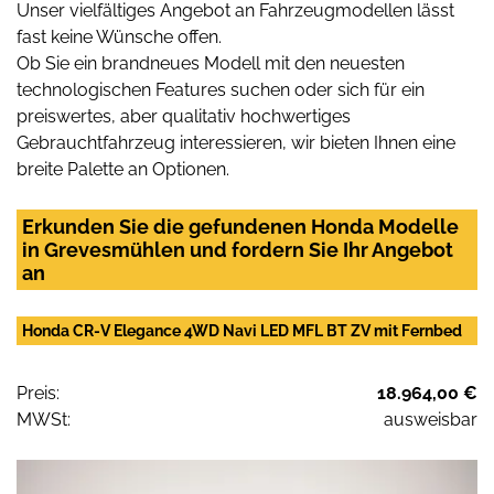
Unser vielfältiges Angebot an Fahrzeugmodellen lässt
fast keine Wünsche offen.
Ob Sie ein brandneues Modell mit den neuesten
technologischen Features suchen oder sich für ein
preiswertes, aber qualitativ hochwertiges
Gebrauchtfahrzeug interessieren, wir bieten Ihnen eine
breite Palette an Optionen.
Erkunden Sie die gefundenen Honda Modelle
in Grevesmühlen und fordern Sie Ihr Angebot
an
Honda CR-V Elegance 4WD Navi LED MFL BT ZV mit Fernbed
Preis:
18.964,00 €
MWSt:
ausweisbar