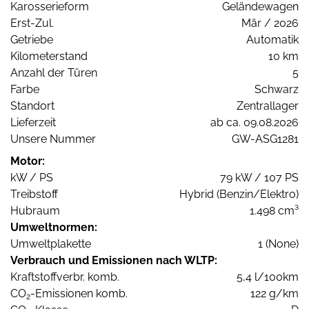
Karosserieform
Geländewagen
Erst-Zul.
Mär / 2026
Getriebe
Automatik
Kilometerstand
10 km
Anzahl der Türen
5
Farbe
Schwarz
Standort
Zentrallager
Lieferzeit
ab ca. 09.08.2026
Unsere Nummer
GW-ASG1281
Motor:
kW / PS
79 kW / 107 PS
Treibstoff
Hybrid (Benzin/Elektro)
Hubraum
1.498 cm³
Umweltnormen:
Umweltplakette
1 (None)
Verbrauch und Emissionen nach WLTP:
Kraftstoffverbr. komb.
5,4 l/100km
CO
-Emissionen komb.
122 g/km
2