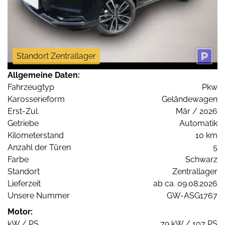
Standort Zentrallager
Allgemeine Daten:
Fahrzeugtyp
Pkw
Karosserieform
Geländewagen
Erst-Zul.
Mär / 2026
Getriebe
Automatik
Kilometerstand
10 km
Anzahl der Türen
5
Farbe
Schwarz
Standort
Zentrallager
Lieferzeit
ab ca. 09.08.2026
Unsere Nummer
GW-ASG1767
Motor:
kW / PS
79 kW / 107 PS