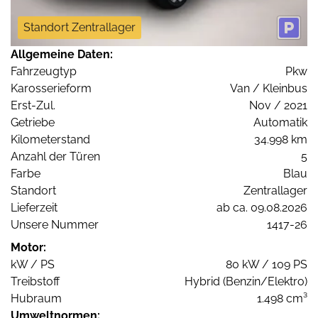
Standort Zentrallager
Allgemeine Daten:
Fahrzeugtyp
Pkw
Karosserieform
Van / Kleinbus
Erst-Zul.
Nov / 2021
Getriebe
Automatik
Kilometerstand
34.998 km
Anzahl der Türen
5
Farbe
Blau
Standort
Zentrallager
Lieferzeit
ab ca. 09.08.2026
Unsere Nummer
1417-26
Motor:
kW / PS
80 kW / 109 PS
Treibstoff
Hybrid (Benzin/Elektro)
Hubraum
1.498 cm³
Umweltnormen: