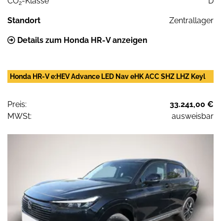
CO
-Klasse
D
2
Standort
Zentrallager
Details zum Honda HR-V anzeigen
Honda HR-V e:HEV Advance LED Nav eHK ACC SHZ LHZ Keyl
Preis:
33.241,00 €
MWSt:
ausweisbar