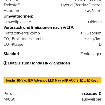
Treibstoff
Hybrid (Benzin/Elektro)
Hubraum
1.498 cm³
Umweltnormen:
Umweltplakette
1 (None)
Verbrauch und Emissionen nach WLTP:
Kraftstoffverbr. komb.
5,4 l/100km
CO
-Emissionen komb.
122 g/km
2
CO
-Klasse
D
2
Standort
Zentrallager
Details zum Honda HR-V anzeigen
Honda HR-V e:HEV Advance LED Nav eHK ACC SHZ LHZ Keyl
Preis:
33.241,00 €
MWSt:
ausweisbar