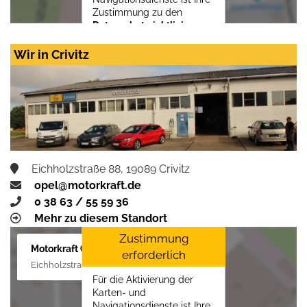
Zustimmung zu den
Datenschutzrichtlinien
vom Drittanbieter Google
LLC
erforderlich.
Wir in Crivitz
Zustimmen und
aktivieren
Eichholzstraße 88, 19089 Crivitz
opel@motorkraft.de
0 38 63 / 55 59 36
Mehr zu diesem Standort
Zustimmung
Motorkraft GmbH
erforderlich
Eichholzstraße 88, 19089 Crivitz
Für die Aktivierung der
Karten- und
Navigationsdienste ist Ihre