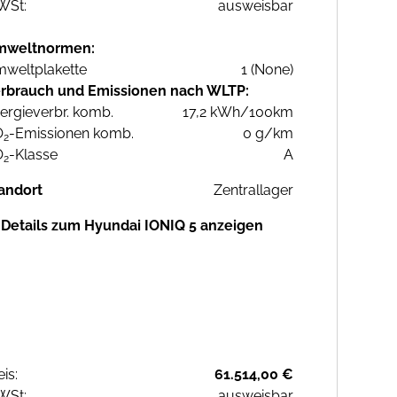
WSt:
ausweisbar
mweltnormen:
weltplakette
1 (None)
rbrauch und Emissionen nach WLTP:
ergieverbr. komb.
17,2 kWh/100km
O
-Emissionen komb.
0 g/km
2
O
-Klasse
A
2
andort
Zentrallager
Details zum Hyundai IONIQ 5 anzeigen
eis:
61.514,00 €
WSt:
ausweisbar