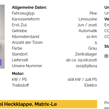
Allgemeine Daten:
U
Fahrzeugtyp
Pkw
Um
Karosserieform
Limousine
Ve
Erst-Zul.
Jun / 2026
En
Getriebe
Automatik
C
Kilometerstand
10 km
C
Anzahl der Türen
5
St
Farbe
Grau
Standort
Zentrallager
Lieferzeit
ab ca. 09.08.2026
Unsere Nummer
2105838104
Motor:
kW / PS
168 kW / 228 PS
Treibstoff
Elektro
Pr
el Heckklappe, Matrix-Le
M