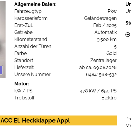
Allgemeine Daten:
U
Fahrzeugtyp
Pkw
Um
Karosserieform
Geländewagen
St
Erst-Zul.
Feb / 2025
Getriebe
Automatik
Kilometerstand
9.500 km
Anzahl der Türen
5
Farbe
Gold
Standort
Zentrallager
Lieferzeit
ab ca. 09.08.2026
Unsere Nummer
64841568-532
Motor:
kW / PS
478 kW / 650 PS
Treibstoff
Elektro
Pr
 ACC El. Heckklappe Appl
M