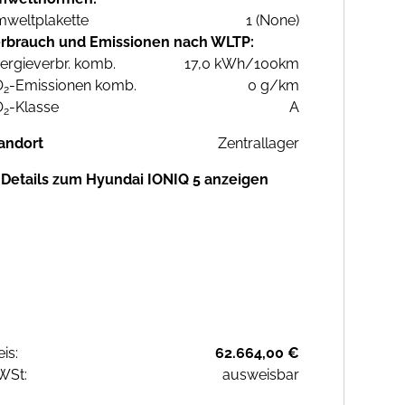
weltplakette
1 (None)
rbrauch und Emissionen nach WLTP:
ergieverbr. komb.
17,0 kWh/100km
O
-Emissionen komb.
0 g/km
2
O
-Klasse
A
2
andort
Zentrallager
Details zum Hyundai IONIQ 5 anzeigen
eis:
62.664,00 €
WSt:
ausweisbar