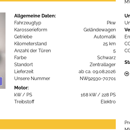
M
Allgemeine Daten:
U
Fahrzeugtyp
Pkw
Um
Karosserieform
Geländewagen
Ve
Getriebe
Automatik
En
Kilometerstand
25 km
C
Anzahl der Türen
5
C
Farbe
Schwarz
St
Standort
Zentrallager
Lieferzeit
ab ca. 09.08.2026
Unsere Nummer
NW92930-70701
Motor:
kW / PS
168 kW / 228 PS
Treibstoff
Elektro
Pr
M