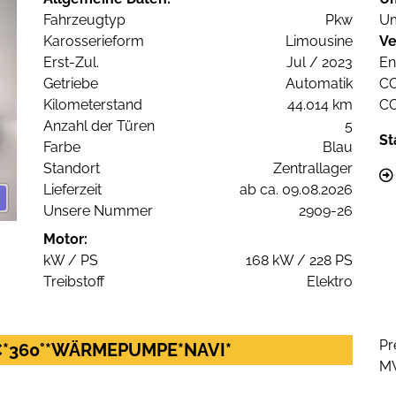
Fahrzeugtyp
Pkw
Um
Karosserieform
Limousine
Ve
Erst-Zul.
Jul / 2023
En
Getriebe
Automatik
C
Kilometerstand
44.014 km
C
Anzahl der Türen
5
St
Farbe
Blau
Standort
Zentrallager
Lieferzeit
ab ca. 09.08.2026
Unsere Nummer
2909-26
Motor:
kW / PS
168 kW / 228 PS
Treibstoff
Elektro
Pr
CC*360°*WÄRMEPUMPE*NAVI*
M