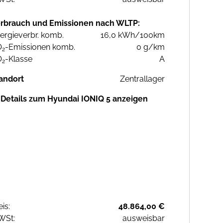
rbrauch und Emissionen nach WLTP:
ergieverbr. komb.
16,0 kWh/100km
O
-Emissionen komb.
0 g/km
2
O
-Klasse
A
2
andort
Zentrallager
Details zum Hyundai IONIQ 5 anzeigen
eis:
48.864,00 €
WSt:
ausweisbar