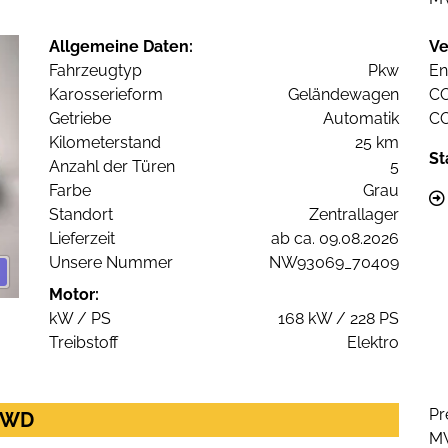
Allgemeine Daten:
Ve
Fahrzeugtyp
Pkw
En
Karosserieform
Geländewagen
C
Getriebe
Automatik
C
Kilometerstand
25 km
St
Anzahl der Türen
5
Farbe
Grau
Standort
Zentrallager
Lieferzeit
ab ca. 09.08.2026
Unsere Nummer
NW93069_70409
Motor:
kW / PS
168 kW / 228 PS
Treibstoff
Elektro
Pr
 4WD
M