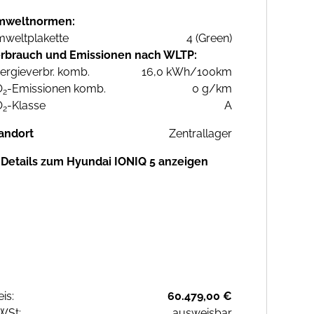
mweltnormen:
weltplakette
4 (Green)
rbrauch und Emissionen nach WLTP:
ergieverbr. komb.
16,0 kWh/100km
O
-Emissionen komb.
0 g/km
2
O
-Klasse
A
2
andort
Zentrallager
Details zum Hyundai IONIQ 5 anzeigen
eis:
60.479,00 €
WSt:
ausweisbar