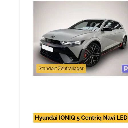
Standort Zentrallager
Hyundai IONIQ 5 Centriq Navi LED