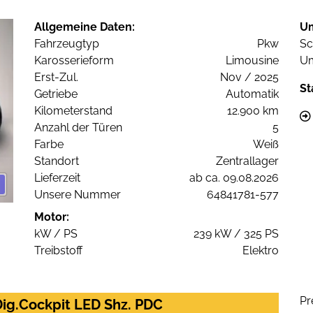
Allgemeine Daten:
U
Fahrzeugtyp
Pkw
Sc
Karosserieform
Limousine
Um
Erst-Zul.
Nov / 2025
St
Getriebe
Automatik
Kilometerstand
12.900 km
Anzahl der Türen
5
Farbe
Weiß
Standort
Zentrallager
Lieferzeit
ab ca. 09.08.2026
Unsere Nummer
64841781-577
Motor:
kW / PS
239 kW / 325 PS
Treibstoff
Elektro
Pr
ig.Cockpit LED Shz. PDC