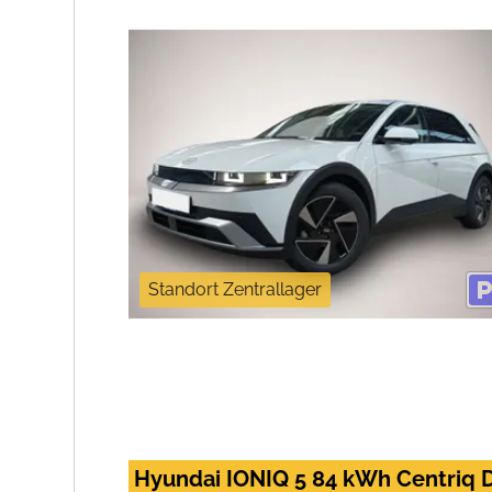
Standort Zentrallager
Hyundai IONIQ 5 84 kWh Centriq D