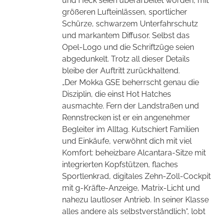
und Heck seien überarbeitet worden, mit
größeren Lufteinlässen, sportlicher
Schürze, schwarzem Unterfahrschutz
und markantem Diffusor. Selbst das
Opel-Logo und die Schriftzüge seien
abgedunkelt. Trotz all dieser Details
bleibe der Auftritt zurückhaltend.
„Der Mokka GSE beherrscht genau die
Disziplin, die einst Hot Hatches
ausmachte. Fern der Landstraßen und
Rennstrecken ist er ein angenehmer
Begleiter im Alltag. Kutschiert Familien
und Einkäufe, verwöhnt dich mit viel
Komfort: beheizbare Alcantara-Sitze mit
integrierten Kopfstützen, flaches
Sportlenkrad, digitales Zehn-Zoll-Cockpit
mit g-Kräfte-Anzeige, Matrix-Licht und
nahezu
l
autloser Antrieb. In seiner Klasse
alles andere als selbstverständlich“, lobt