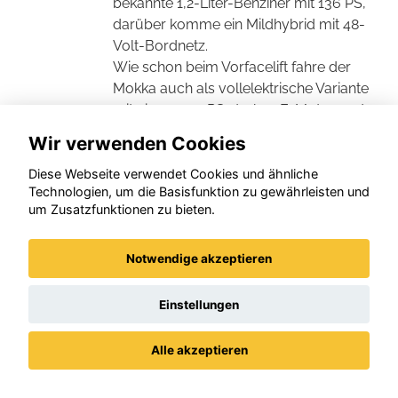
bekannte 1,2-Liter-Benziner mit 136 PS,
darüber komme ein Mildhybrid mit 48-
Volt-Bordnetz.
Wie schon beim Vorfacelift fahre der
Mokka auch als vollelektrische Variante
mit einem 156 PS starken E-Motor und
einem 54-kWh-Akku, der dem Mokka
Wir verwenden Cookies
Electric eine WLTP-Reichweite von 403
Kilometern verpassen soll. Das seien
Diese Webseite verwendet Cookies und ähnliche
Technologien, um die Basisfunktion zu gewährleisten und
übrigens vier Kilometer weniger als
um Zusatzfunktionen zu bieten.
bisher. (
konjunkturmotor.de
-
Redaktionsdienst, KK, November 2024)
Notwendige akzeptieren
Einstellungen
Unsere Standorte
Alle akzeptieren
Datenschutz
Impressum / AGBs