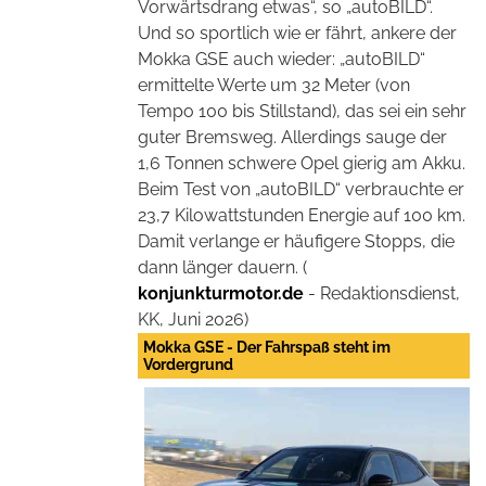
Vorwärtsdrang etwas“, so „autoBILD“.
Und so sportlich wie er fährt, ankere der
Mokka GSE auch wieder: „autoBILD“
ermittelte Werte um 32 Meter (von
Tempo 100 bis Stillstand), das sei ein sehr
guter Bremsweg. Allerdings sauge der
1,6 Tonnen schwere Opel gierig am Akku.
Beim Test von „autoBILD“ verbrauchte er
23,7 Kilowattstunden Energie auf 100 km.
Damit verlange er häufigere Stopps, die
dann länger dauern. (
konjunkturmotor.de
- Redaktionsdienst,
KK, Juni 2026)
Mokka GSE - Der Fahrspaß steht im
Vordergrund