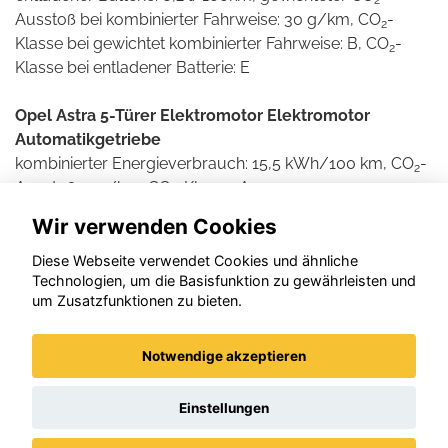
Ausstoß bei kombinierter Fahrweise: 30 g/km, CO
-
2
Klasse bei gewichtet kombinierter Fahrweise: B, CO
-
2
Klasse bei entladener Batterie: E
Opel Astra 5-Türer Elektromotor Elektromotor
Automatikgetriebe
kombinierter Energieverbrauch: 15,5 kWh/100 km, CO
-
2
Ausstoß: 0 g/km, CO
-Klasse: A
2
Wir verwenden Cookies
Weitere Informationen zum offiziellen Kraftstoff- und
Stromverbrauch und den offiziellen spezifischen CO2-
Diese Webseite verwendet Cookies und ähnliche
Technologien, um die Basisfunktion zu gewährleisten und
Emissionen neuer Personenkraftwagen können dem
um Zusatzfunktionen zu bieten.
'Leitfaden über den Kraftstoffverbrauch und die CO2-
Emissionen neuer Personenkraftwagen' entnommen
werden, der an allen Verkaufsstellen und bei der DAT
Notwendige akzeptieren
Deutsche Automobil Treuhand GmbH , Helmuth-Hirth-
Straße 1, D-73760 Ostfildern unentgeltlich erhältlich ist.
Einstellungen