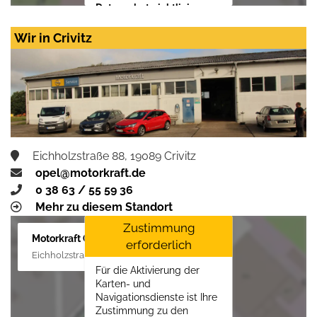
Datenschutzrichtlinien
vom Drittanbieter Google
LLC
erforderlich.
Wir in Crivitz
Zustimmen und
aktivieren
Eichholzstraße 88, 19089 Crivitz
opel@motorkraft.de
0 38 63 / 55 59 36
Mehr zu diesem Standort
Zustimmung
Motorkraft GmbH
erforderlich
Eichholzstraße 88, 19089 Crivitz
Für die Aktivierung der
Karten- und
Navigationsdienste ist Ihre
Zustimmung zu den