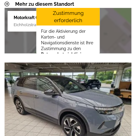
Mehr zu diesem Standort
Zustimmung
Motorkraft GmbH
erforderlich
Eichholzstraße 88, 19089 Crivitz
Für die Aktivierung der
Karten- und
Navigationsdienste ist Ihre
Zustimmung zu den
Datenschutzrichtlinien
vom Drittanbieter Google
LLC
erforderlich.
Zustimmen und
aktivieren