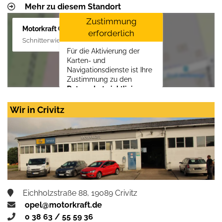
Mehr zu diesem Standort
Zustimmung
Motorkraft GmbH
erforderlich
Schnitterwiese 1, 19055 Schwerin
Für die Aktivierung der
Karten- und
Navigationsdienste ist Ihre
Zustimmung zu den
Datenschutzrichtlinien
vom Drittanbieter Google
LLC
erforderlich.
Wir in Crivitz
Zustimmen und
aktivieren
Eichholzstraße 88, 19089 Crivitz
opel@motorkraft.de
0 38 63 / 55 59 36