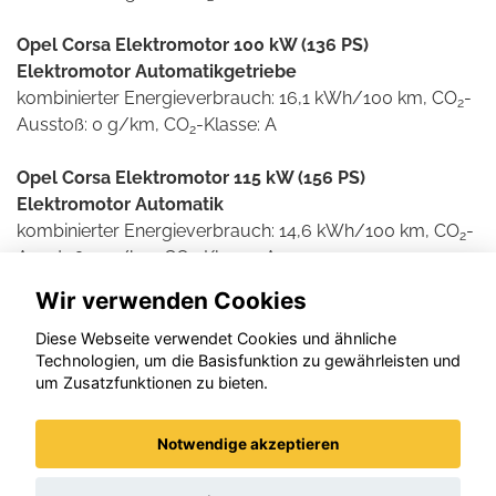
Opel Corsa Elektromotor 100 kW (136 PS)
Elektromotor Automatikgetriebe
kombinierter Energieverbrauch: 16,1 kWh/100 km, CO
-
2
Ausstoß: 0 g/km, CO
-Klasse: A
2
Opel Corsa Elektromotor 115 kW (156 PS)
Elektromotor Automatik
kombinierter Energieverbrauch: 14,6 kWh/100 km, CO
-
2
Ausstoß: 0 g/km, CO
-Klasse: A
2
Wir verwenden Cookies
Weitere Informationen zum offiziellen Kraftstoff- und
Stromverbrauch und den offiziellen spezifischen CO2-
Diese Webseite verwendet Cookies und ähnliche
Technologien, um die Basisfunktion zu gewährleisten und
Emissionen neuer Personenkraftwagen können dem
um Zusatzfunktionen zu bieten.
'Leitfaden über den Kraftstoffverbrauch und die CO2-
Emissionen neuer Personenkraftwagen' entnommen
werden, der an allen Verkaufsstellen und bei der DAT
Notwendige akzeptieren
Deutsche Automobil Treuhand GmbH , Helmuth-Hirth-