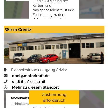
Für die Aktivierung der
Karten- und
Navigationsdienste ist Ihre
Zustimmung zu den
Datenschutzrichtlinien
vom Drittanbieter Google
LLC
erforderlich.
Wir in Crivitz
Zustimmen und
aktivieren
Eichholzstraße 88, 19089 Crivitz
opel@motorkraft.de
0 38 63 / 55 59 36
Mehr zu diesem Standort
Zustimmung
Motorkraft GmbH
erforderlich
Eichholzstraße 88, 19089 Crivitz