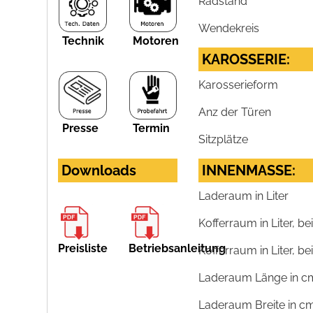
Radstand
Wendekreis
Technik
Motoren
KAROSSERIE:
Karosserieform
Anz der Türen
Presse
Termin
Sitzplätze
Downloads
INNENMASSE:
Laderaum in Liter
Kofferraum in Liter, 
Preisliste
Betriebsanleitung
Kofferraum in Liter, be
Laderaum Länge in c
Laderaum Breite in c