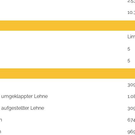
2.5
10,
Li
5
5
309
bei umgeklappter Lehne
1.0
i aufgestellter Lehne
30
m
674
m
96