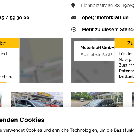
Eichholzstraße 88, 19089
85 / 59 30 00
opel@motorkraft.de
Mehr zu diesem Stand
ich
Zu
Motorkraft GmbH
 und
Für die
Eichholzstraße 88, 19089 Criv
Navigat
Zustim
Datensc
erlich.
Drittan
enden Cookies
e verwendet Cookies und ähnliche Technologien, um die Basisfunk