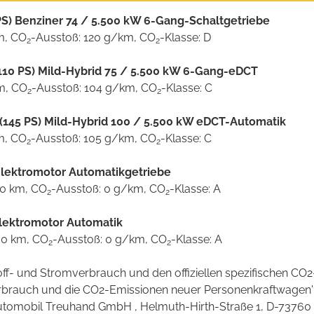
 PS) Benziner 74 / 5.500 kW 6-Gang-Schaltgetriebe
km, CO
-Ausstoß: 120 g/km, CO
-Klasse: D
2
2
(110 PS) Mild-Hybrid 75 / 5.500 kW 6-Gang-eDCT
km, CO
-Ausstoß: 104 g/km, CO
-Klasse: C
2
2
 (145 PS) Mild-Hybrid 100 / 5.500 kW eDCT-Automatik
km, CO
-Ausstoß: 105 g/km, CO
-Klasse: C
2
2
Elektromotor Automatikgetriebe
00 km, CO
-Ausstoß: 0 g/km, CO
-Klasse: A
2
2
Elektromotor Automatik
00 km, CO
-Ausstoß: 0 g/km, CO
-Klasse: A
2
2
stoff- und Stromverbrauch und den offiziellen spezifischen 
verbrauch und die CO2-Emissionen neuer Personenkraftwagen
omobil Treuhand GmbH , Helmuth-Hirth-Straße 1, D-73760 Ostf