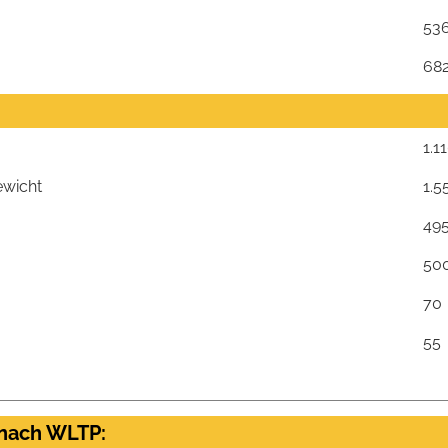
m
53
68
1.1
ewicht
1.5
49
500
70
55
 nach WLTP: