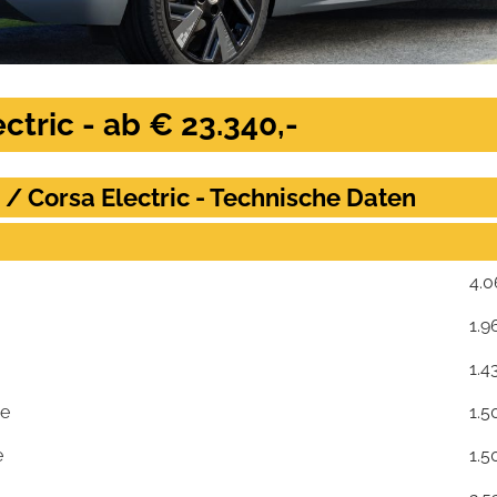
ctric - ab € 23.340,-
 / Corsa Electric - Technische Daten
4.
1.9
1.4
se
1.5
e
1.5