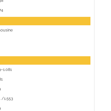
38
74
mousine
–1.081
81
9
 /1.553
9