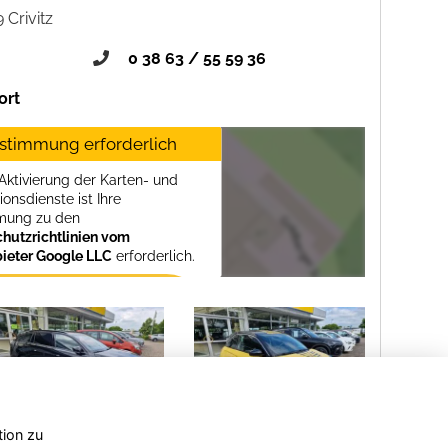
 Crivitz
0 38 63 / 55 59 36
ort
stimmung erforderlich
 Aktivierung der Karten- und
itz
ionsdienste ist Ihre
mung zu den
hutzrichtlinien vom
bieter Google LLC
erforderlich.
Zustimmen und
aktivieren
tion zu