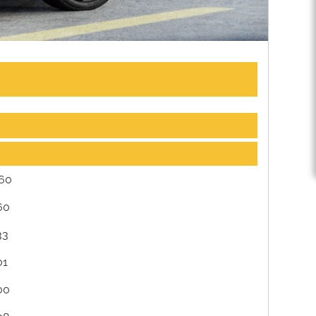
060
60
33
01
00