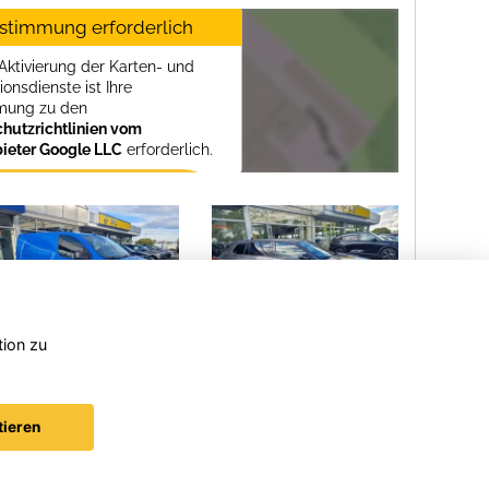
stimmung erforderlich
 Aktivierung der Karten- und
itz
ionsdienste ist Ihre
mung zu den
hutzrichtlinien vom
bieter Google LLC
erforderlich.
Zustimmen und
aktivieren
tion zu
el
DFM
Kia
andland
Forthing 4
Sorent
tieren
© konjunkturmotor.de 2026