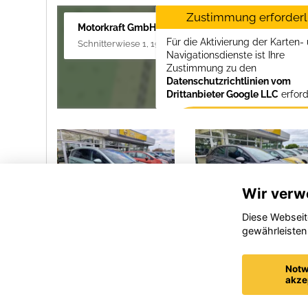
Zustimmung erforderl
Motorkraft GmbH
Für die Aktivierung der Karten-
Schnitterwiese 1, 19055 Schwerin
Navigationsdienste ist Ihre
Zustimmung zu den
Datenschutzrichtlinien vom
Drittanbieter Google LLC
erford
Zustimmen und
aktivieren
Wir verw
Diese Webseit
gewährleisten
Opel
BAIC BJ30
Movano
Notw
akze