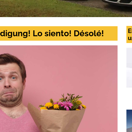
E
digung! Lo siento! Désolé!
u