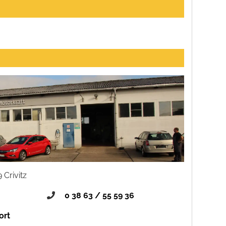
 Crivitz
0 38 63 / 55 59 36
ort