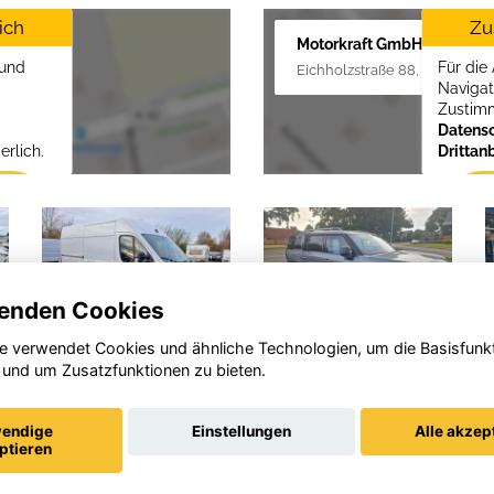
ich
Zu
Motorkraft GmbH
 und
Für die
Eichholzstraße 88, 19089 Criv
Navigat
Zustim
Datensc
erlich.
Drittan
enden Cookies
e verwendet Cookies und ähnliche Technologien, um die Basisfunk
 und um Zusatzfunktionen zu bieten.
Opel
Opel Astra
Op
Vivaro
Gr
(X)
endige
Einstellungen
Alle akzep
ptieren