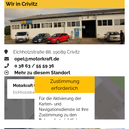
LLC
erforderlich.
Wir in Crivitz
Zustimmen und
aktivieren
Eichholzstraße 88, 19089 Crivitz
opel@motorkraft.de
0 38 63 / 55 59 36
Mehr zu diesem Standort
Zustimmung
Motorkraft GmbH
erforderlich
Eichholzstraße 88, 19089 Crivitz
Für die Aktivierung der
Karten- und
Navigationsdienste ist Ihre
Zustimmung zu den
Datenschutzrichtlinien
vom Drittanbieter Google