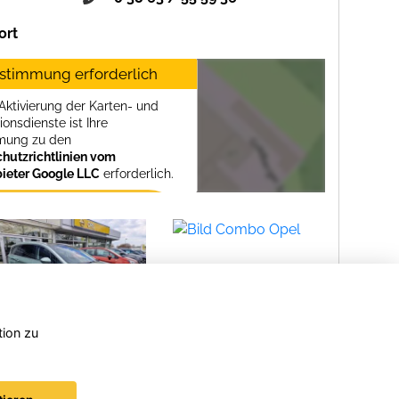
ort
stimmung erforderlich
 Aktivierung der Karten- und
itz
ionsdienste ist Ihre
mung zu den
hutzrichtlinien vom
bieter Google LLC
erforderlich.
Zustimmen und
aktivieren
tion zu
DFM
Opel
Opel
Forthing 4
Combo
Gran