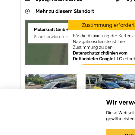
Mehr zu diesem Standort
Zustimmung erforderl
Motorkraft GmbH
Für die Aktivierung der Karten-
Schnitterwiese 1, 19055 Schwerin
Navigationsdienste ist Ihre
Zustimmung zu den
Datenschutzrichtlinien vom
Drittanbieter Google LLC
erford
Zustimmen und
aktivieren
Wir verw
Diese Webseit
gewährleisten
DFM
Opel
Forthing 3
Adam