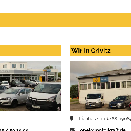
Wir in Crivitz
Eichholzstraße 88, 19089
85 / 59 30 00
opel@motorkraft.de