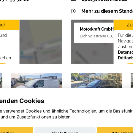
Mehr zu diesem Stand
ich
Zu
Motorkraft GmbH
 und
Für die
Eichholzstraße 88, 19089 Criv
Navigat
Zustim
Datensc
erlich.
Drittan
enden Cookies
e verwendet Cookies und ähnliche Technologien, um die Basisfunk
 und um Zusatzfunktionen zu bieten.
Opel
Opel
Vivaro
Mokka